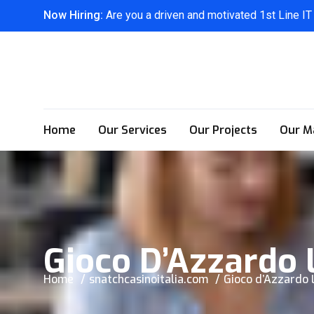
Now Hiring:
Are you a driven and motivated 1st Line IT
Home
Our Services
Our Projects
Our M
Gioco D’Azzardo 
Home
snatchcasinoitalia.com
Gioco d’Azzardo 