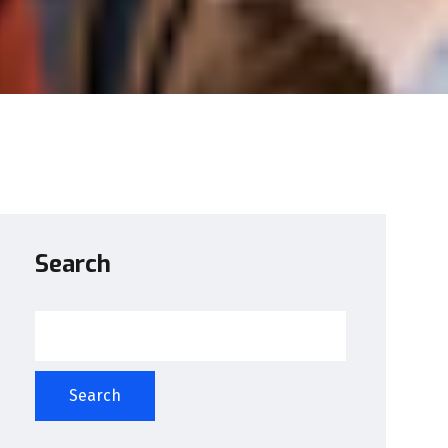
Search
Search