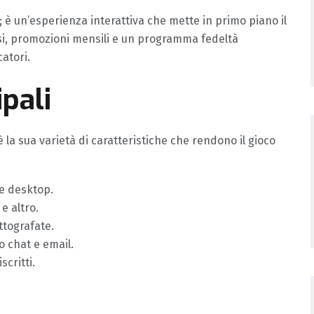
è un’esperienza interattiva che mette in primo piano il
si, promozioni mensili e un programma fedeltà
catori.
ipali
 la sua varietà di caratteristiche che rendono il gioco
 e desktop.
 e altro.
ittografate.
o chat e email.
scritti.