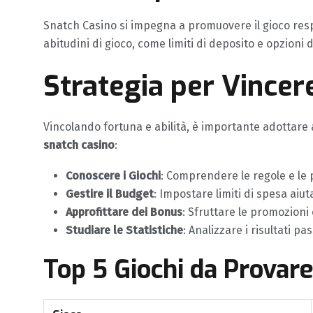
Snatch Casino si impegna a promuovere il gioco respo
abitudini di gioco, come limiti di deposito e opzioni 
Strategia per Vincer
Vincolando fortuna e abilità, è importante adottare
snatch casino
:
Conoscere i Giochi
: Comprendere le regole e le 
Gestire il Budget
: Impostare limiti di spesa aiut
Approfittare dei Bonus
: Sfruttare le promozioni 
Studiare le Statistiche
: Analizzare i risultati pa
Top 5 Giochi da Prova