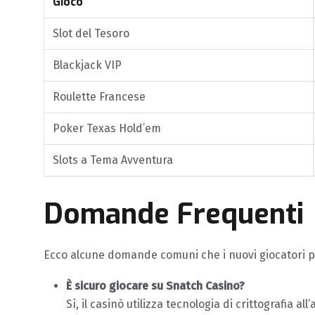
Gioco
Slot del Tesoro
Blackjack VIP
Roulette Francese
Poker Texas Hold’em
Slots a Tema Avventura
Domande Frequenti
Ecco alcune domande comuni che i nuovi giocatori 
È sicuro giocare su Snatch Casino?
Sì, il casinò utilizza tecnologia di crittografia a